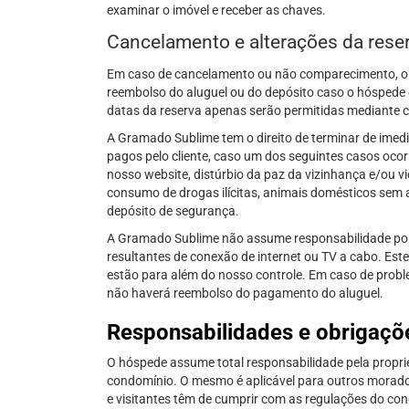
examinar o imóvel e receber as chaves.
Cancelamento e alterações da rese
Em caso de cancelamento ou não comparecimento, o v
reembolso do aluguel ou do depósito caso o hóspede 
datas da reserva apenas serão permitidas mediante 
A Gramado Sublime tem o direito de terminar de imedi
pagos pelo cliente, caso um dos seguintes casos oco
nosso website, distúrbio da paz da vizinhança e/ou v
consumo de drogas ilícitas, animais domésticos sem 
depósito de segurança.
A Gramado Sublime não assume responsabilidade por
resultantes de conexão de internet ou TV a cabo. Es
estão para além do nosso controle. Em caso de proble
não haverá reembolso do pagamento do aluguel.
Responsabilidades e obrigaçõ
O hóspede assume total responsabilidade pela propr
condomínio. O mesmo é aplicável para outros morador
e visitantes têm de cumprir com as regulações do co