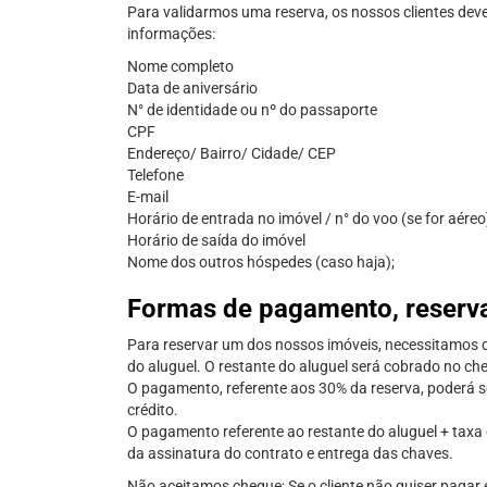
Para validarmos uma reserva, os nossos clientes de
informações:
Nome completo
Data de aniversário
N° de identidade ou nº do passaporte
CPF
Endereço/ Bairro/ Cidade/ CEP
Telefone
E-mail
Horário de entrada no imóvel / n° do voo (se for aéreo
Horário de saída do imóvel
Nome dos outros hóspedes (caso haja);
Formas de pagamento, reserva
Para reservar um dos nossos imóveis, necessitamos d
do aluguel. O restante do aluguel será cobrado no che
O pagamento, referente aos 30% da reserva, poderá se
crédito.
O pagamento referente ao restante do aluguel + taxa d
da assinatura do contrato e entrega das chaves.
Não aceitamos cheque; Se o cliente não quiser pagar 