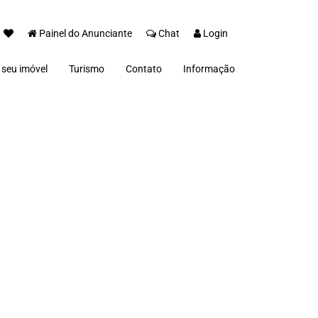
Painel do Anunciante
Chat
Login
 seu imóvel
Turismo
Contato
Informação
Sobre nós
Termos e Condições
Políticas de Privacidade